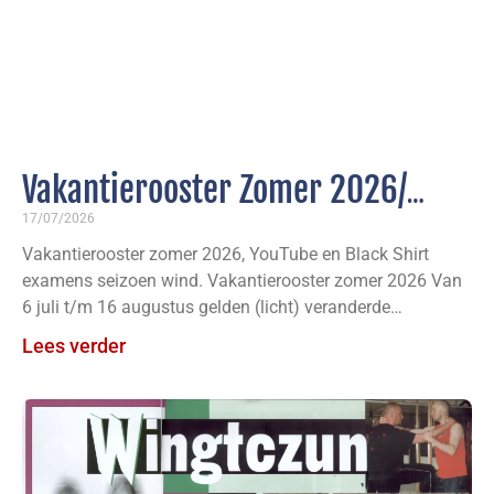
Vakantierooster Zomer 2026/
YouTube/ Black Shirt Examens
17/07/2026
Vakantierooster zomer 2026, YouTube en Black Shirt
Seizoen Wind
examens seizoen wind. Vakantierooster zomer 2026 Van
6 juli t/m 16 augustus gelden (licht) veranderde
trainingstijden en -dagen
Lees verder