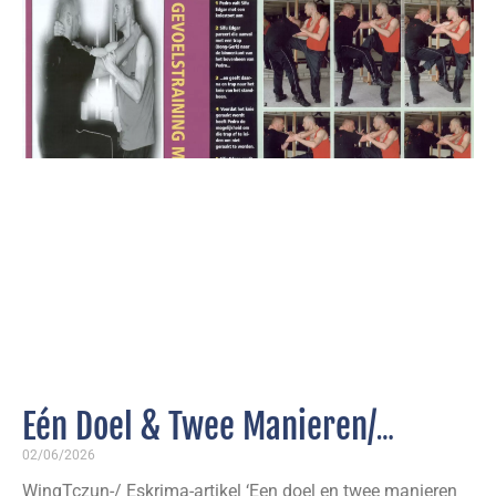
Eén Doel & Twee Manieren/
Gevoelstraining voor de Benen
02/06/2026
WingTczun-/ Eskrima-artikel ‘Een doel en twee manieren