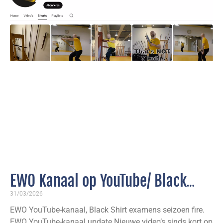
EWO Kanaal op YouTube/ Black
Shirt examens seizoen fire 2026
31/03/2026
EWO YouTube-kanaal, Black Shirt examens seizoen fire.
EWO YouTube-kanaal update Nieuwe video’s sinds kort op