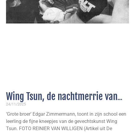
Wing Tsun, de nachtmerrie van
elke aanvaller
24/11/2025
‘Grote broer’ Edgar Zimmermann, toont in zijn school een
leerling de fijne kneepjes van de gevechtskunst Wing
Tsun. FOTO REINIER VAN WILLIGEN (Artikel uit De