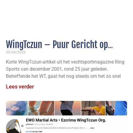
WingTczun – Puur Gericht op
Effectieve Zelfverdediging
30/04/2026
Korte WingTczun-artikel uit het vechtsportmagazine Ring
Sports van december 2001, rond 25 jaar geleden.
Betreffende het WT, gaat het nog steeds om het zo snel
Lees verder