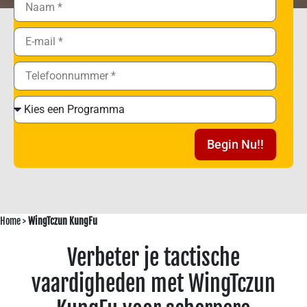
Begin Nu!!
Home
>
WingTczun KungFu
Verbeter je tactische
vaardigheden met WingTczun