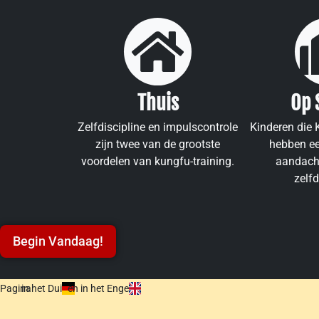
Thuis
Op 
Zelfdiscipline en impulscontrole
Kinderen die
zijn twee van de grootste
hebben ee
voordelen van kungfu-training.
aandach
zelfd
Begin Vandaag!
Pagina
in het Duits
en in het Engels.