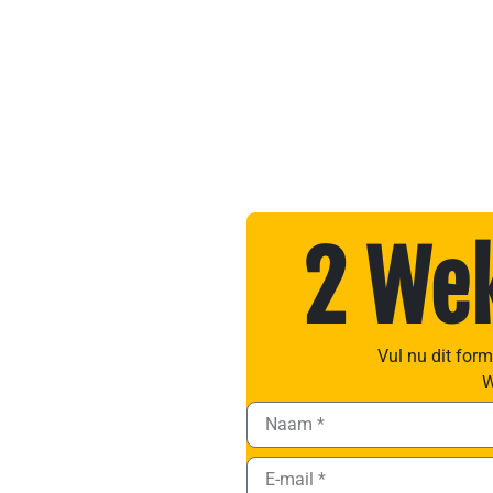
2 Wek
Vul nu dit for
W