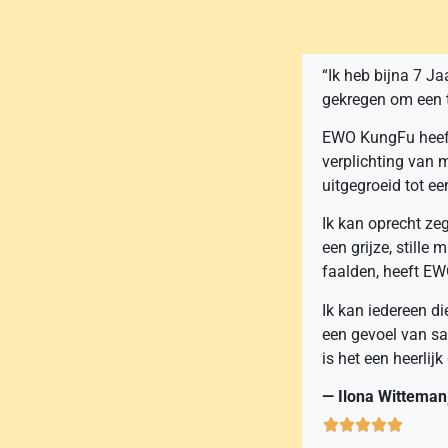
“Ik heb bijna 7 J
gekregen om een 
EWO KungFu heeft 
verplichting van 
uitgegroeid tot ee
Ik kan oprecht ze
een grijze, stille
faalden, heeft E
Ik kan iedereen di
een gevoel van sa
is het een heerlij
— Ilona Wittema