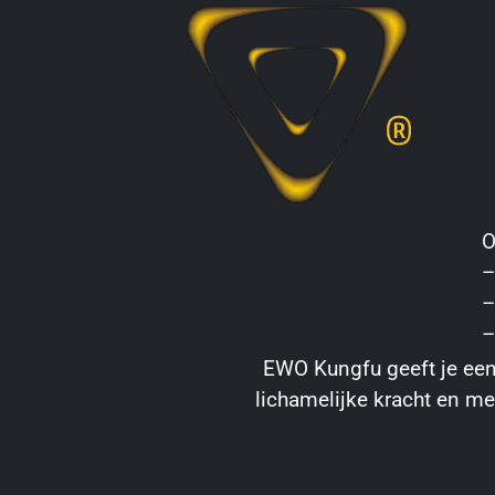
O
–
–
–
EWO Kungfu geeft je een p
lichamelijke kracht en men