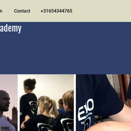
en
Contact
+31654344765
Academy