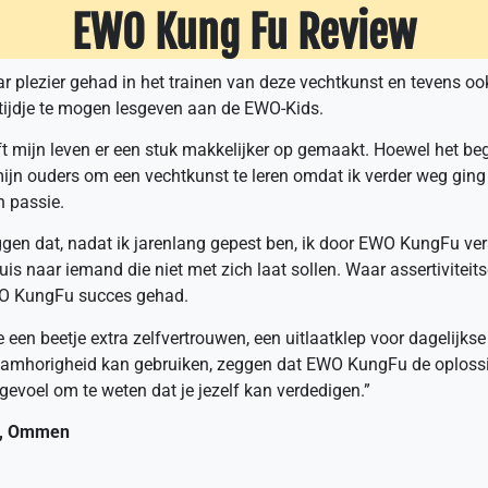
EWO Kung Fu Review
aar plezier gehad in het trainen van deze vechtkunst en tevens o
tijdje te mogen lesgeven aan de EWO-Kids.
mijn leven er een stuk makkelijker op gemaakt. Hoewel het be
mijn ouders om een vechtkunst te leren omdat ik verder weg ging 
n passie.
ggen dat, nadat ik jarenlang gepest ben, ik door EWO KungFu ve
 muis naar iemand die niet met zich laat sollen. Waar assertivitei
WO KungFu succes gehad.
e een beetje extra zelfvertrouwen, een uitlaatklep voor dagelijkse
amhorigheid kan gebruiken, zeggen dat EWO KungFu de oplossing
k gevoel om te weten dat je jezelf kan verdedigen.”
n, Ommen