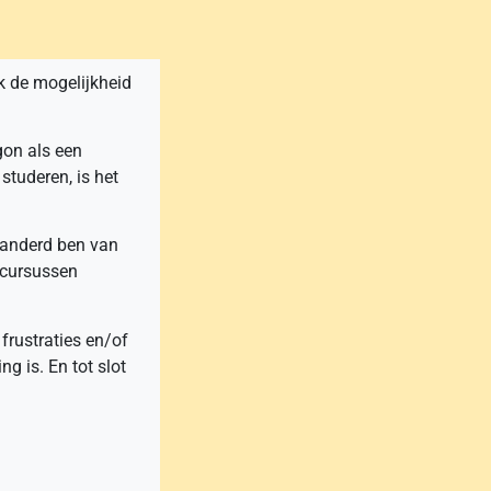
ok de mogelijkheid
gon als een
studeren, is het
randerd ben van
tscursussen
 frustraties en/of
 is. En tot slot