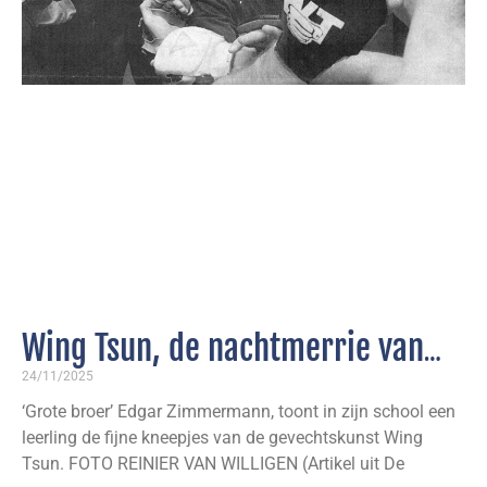
Wing Tsun, de nachtmerrie van
elke aanvaller
24/11/2025
‘Grote broer’ Edgar Zimmermann, toont in zijn school een
leerling de fijne kneepjes van de gevechtskunst Wing
Tsun. FOTO REINIER VAN WILLIGEN (Artikel uit De