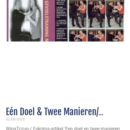
Eén Doel & Twee Manieren/
Gevoelstraining voor de Benen
02/06/2026
WingTczun-/ Eskrima-artikel ‘Een doel en twee manieren