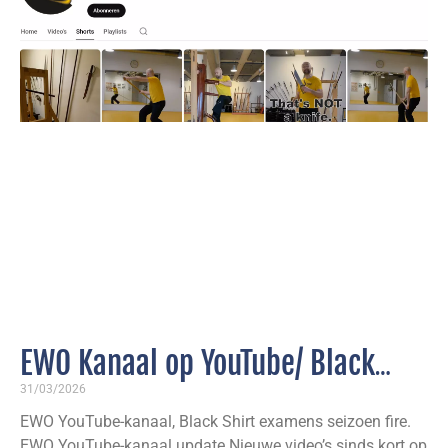
EWO Kanaal op YouTube/ Black
Shirt examens seizoen fire 2026
31/03/2026
EWO YouTube-kanaal, Black Shirt examens seizoen fire.
EWO YouTube-kanaal update Nieuwe video’s sinds kort op