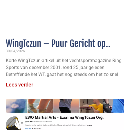
WingTczun – Puur Gericht op
Effectieve Zelfverdediging
30/04/2026
Korte WingTczun-artikel uit het vechtsportmagazine Ring
Sports van december 2001, rond 25 jaar geleden.
Betreffende het WT, gaat het nog steeds om het zo snel
Lees verder