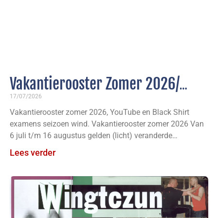
Vakantierooster Zomer 2026/
YouTube/ Black Shirt Examens
17/07/2026
Vakantierooster zomer 2026, YouTube en Black Shirt
Seizoen Wind
examens seizoen wind. Vakantierooster zomer 2026 Van
6 juli t/m 16 augustus gelden (licht) veranderde
trainingstijden en -dagen
Lees verder