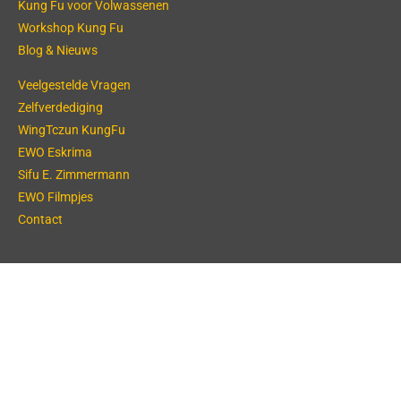
Kung Fu voor Volwassenen
Workshop Kung Fu
Blog & Nieuws
Veelgestelde Vragen
Zelfverdediging
WingTczun KungFu
EWO Eskrima
Sifu E. Zimmermann
EWO Filmpjes
Contact