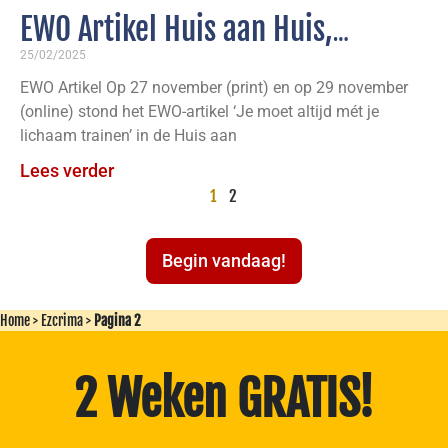
EWO Artikel Huis aan Huis,
Nieuwe Websites & EWO Examens
25/02/2025
EWO Artikel Op 27 november (print) en op 29 november
(online) stond het EWO-artikel ‘Je moet altijd mét je
lichaam trainen’ in de Huis aan
Lees verder
1
2
Begin vandaag!
Home
>
Ezcrima
>
Pagina 2
2 Weken GRATIS!