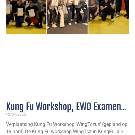
Kung Fu Workshop, EWO Examens
Seizoen Fire, 2e TG’s Elite
12/04/2025
Verplaatsing Kung Fu Workshop ‘WingTczun’ (gepland op
WingTczun
19 april) De Kung Fu workshop WingTczun KungFu, die