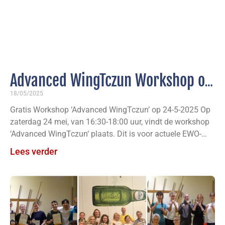
Advanced WingTczun Workshop op
24 mei/ Teambuilding Workshop
18/05/2025
Gratis Workshop ‘Advanced WingTczun’ op 24-5-2025 Op
voor TRIMM
zaterdag 24 mei, van 16:30-18:00 uur, vindt de workshop
‘Advanced WingTczun‘ plaats. Dit is voor actuele EWO-
leden vanaf
Lees verder