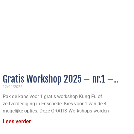
Gratis Workshop 2025 – nr.1 –
WomanPower, Zelfverdediging
12/04/2025
Pak de kans voor 1 gratis workshop Kung Fu of
voor Vrouwen
zelfverdediging in Enschede. Kies voor 1 van de 4
mogelijke opties. Deze GRATIS Workshops worden
Lees verder