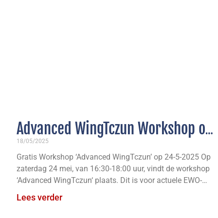
Advanced WingTczun Workshop op
24 mei/ Teambuilding Workshop
18/05/2025
Gratis Workshop ‘Advanced WingTczun’ op 24-5-2025 Op
voor TRIMM
zaterdag 24 mei, van 16:30-18:00 uur, vindt de workshop
‘Advanced WingTczun‘ plaats. Dit is voor actuele EWO-
leden vanaf
Lees verder