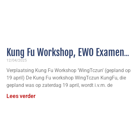
Kung Fu Workshop, EWO Examens
Seizoen Fire, 2e TG’s Elite
12/04/2025
Verplaatsing Kung Fu Workshop ‘WingTczun’ (gepland op
WingTczun
19 april) De Kung Fu workshop WingTczun KungFu, die
gepland was op zaterdag 19 april, wordt i.v.m. de
Lees verder