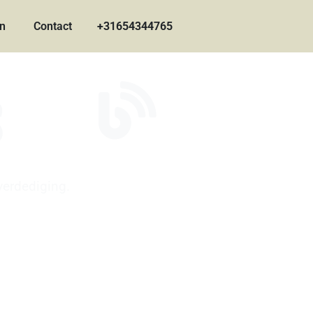
en
Contact
+31654344765
s
verdediging.