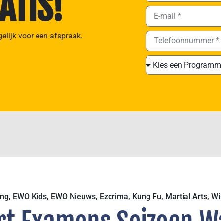
ATIS!
gelijk voor een afspraak.
ing
,
EWO Kids
,
EWO Nieuws
,
Ezcrima
,
Kung Fu
,
Martial Arts
,
Wi