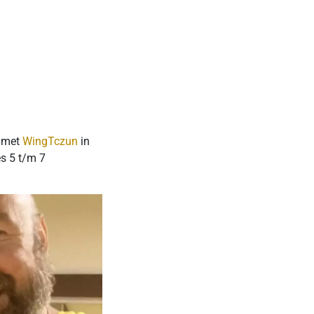
l
n met
WingTczun
in
es 5 t/m 7