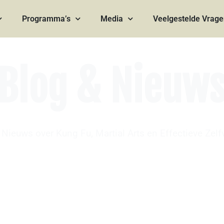
Programma’s
Media
Veelgestelde Vrag
Blog & Nieuw
Nieuws over Kung Fu, Martial Arts en Effectieve Zelf