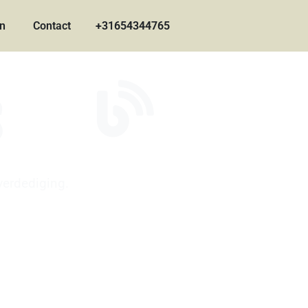
en
Contact
+31654344765
s
verdediging.