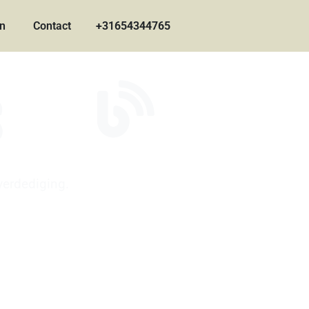
en
Contact
+31654344765
s
verdediging.