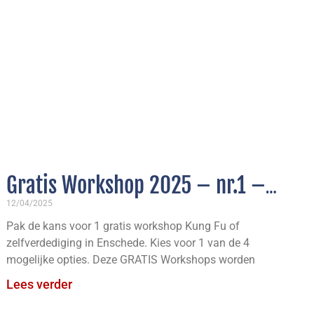
Gratis Workshop 2025 – nr.1 –
WomanPower, Zelfverdediging
12/04/2025
Pak de kans voor 1 gratis workshop Kung Fu of
voor Vrouwen
zelfverdediging in Enschede. Kies voor 1 van de 4
mogelijke opties. Deze GRATIS Workshops worden
Lees verder