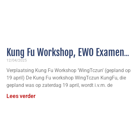
Kung Fu Workshop, EWO Examens
Seizoen Fire, 2e TG’s Elite
12/04/2025
Verplaatsing Kung Fu Workshop ‘WingTczun’ (gepland op
WingTczun
19 april) De Kung Fu workshop WingTczun KungFu, die
gepland was op zaterdag 19 april, wordt i.v.m. de
Lees verder