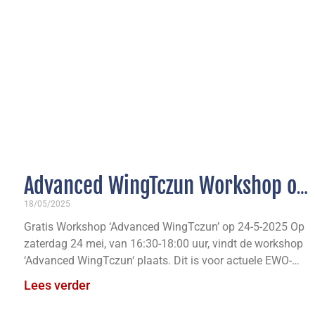
Advanced WingTczun Workshop op
24 mei/ Teambuilding Workshop
18/05/2025
Gratis Workshop ‘Advanced WingTczun’ op 24-5-2025 Op
voor TRIMM
zaterdag 24 mei, van 16:30-18:00 uur, vindt de workshop
‘Advanced WingTczun‘ plaats. Dit is voor actuele EWO-
leden vanaf
Lees verder